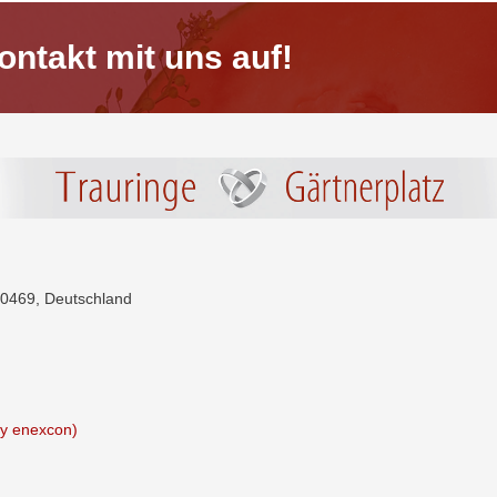
ntakt mit uns auf!
80469, Deutschland
by enexcon)